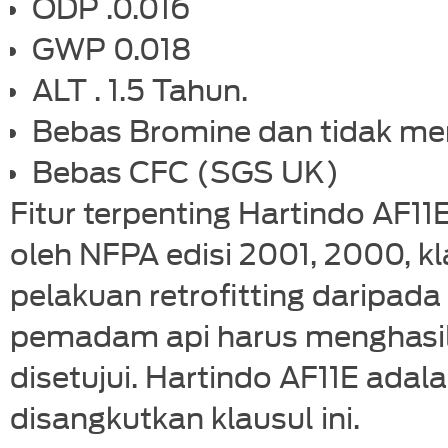
ODP .0.016
GWP 0.018
ALT . 1.5 Tahun.
Bebas Bromine dan tidak m
Bebas CFC (SGS UK)
Fitur terpenting Hartindo AF1
oleh NFPA edisi 2001, 2000, k
pelakuan retrofitting daripad
pemadam api harus menghasilk
disetujui. Hartindo AF11E adal
disangkutkan klausul ini.