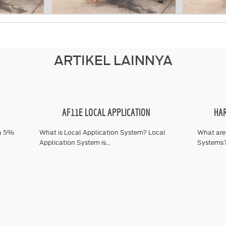
ARTIKEL LAINNYA
AF11E LOCAL APPLICATION
HAR
ya 5%
What is Local Application System? Local
What are
Application System is...
Systems? 