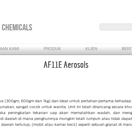
E CHEMICALS
AAN KAMI
PRODUK
KLIEN
BERI
AF11E Aerosols
a (300gm, 600gm dan 1kg) dan ideal untuk pertahan pertama terhadap 
nakan, sangat cocok untuk wanita. Unit ini telah dirancang secara khu
aka peningkatan tekanan uap akan mematahkan wadah, dan mengelu
s di daerah di mana penghuninya mungkin telah lumpuh atau tidak da
 daerah tertutup, (mobil atau kamar kecil) seperti sebuah granat di m